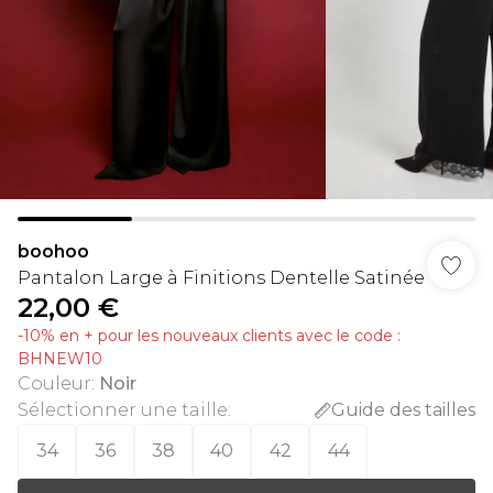
boohoo
Pantalon Large à Finitions Dentelle Satinée
22,00 €
-10% en + pour les nouveaux clients avec le code :
BHNEW10
Couleur
:
Noir
Sélectionner une taille
:
Guide des tailles
34
36
38
40
42
44