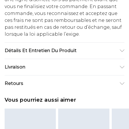
vous ne finalisiez votre commande. En passant
commande, vous reconnaissez et acceptez que
ces frais ne sont pas remboursables et ne seront
pas restitués en cas de retour ou d’échange, sauf
lorsque la loi applicable l’exige.
Détails Et Entretien Du Produit
Bottom: 95% Polyester, 5% Elastane Machine
Livraison
wash. Model wears size 10.
Livraison standard France
€2.99
Retours
Jusqu'à 7 jours ouvrables
Un problème survient ? Vous disposez de 21 jours
Livraison express France
€9.99
Vous pourriez aussi aimer
à compter de la réception pour nous retourner
Jusqu'à 2 jours ouvrables (commande avant
un article.
14h)
Veuillez noter que si vous effectuez un retour, la
Evri Parcel Shop
€2.99
somme de 5.99€ vous sera demandée.