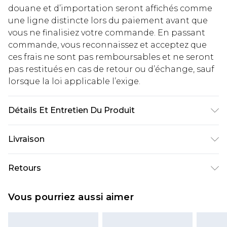
douane et d’importation seront affichés comme
une ligne distincte lors du paiement avant que
vous ne finalisiez votre commande. En passant
commande, vous reconnaissez et acceptez que
ces frais ne sont pas remboursables et ne seront
pas restitués en cas de retour ou d’échange, sauf
lorsque la loi applicable l’exige.
Détails Et Entretien Du Produit
Corsage : 74 % Viscose, 22 % Nylon, 4 %
Livraison
Élasthanne Lavage en machine. Le mannequin
porte une taille 10.
Livraison standard France
€2.99
Retours
Jusqu'à 7 jours ouvrables
Un problème survient ? Vous disposez de 21 jours
Livraison express France
€9.99
Vous pourriez aussi aimer
à compter de la réception pour nous retourner
Jusqu'à 2 jours ouvrables (commande avant
un article.
14h)