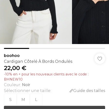
boohoo
Cardigan Côtelé À Bords Ondulés
22,00 €
-10% en + pour les nouveaux clients avec le code :
BHNEW10
Couleur
:
Noir
Sélectionner une taille
:
Guide des tailles
S
M
L