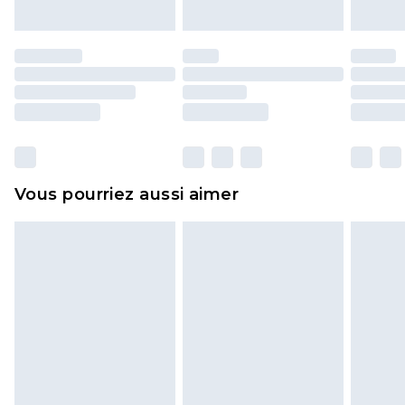
endommagé.
Les chaussures et/ou vêtements doivent être non
portés, non lavés et porter leurs étiquettes
d'origine. Les chaussures doivent également être
essayées en intérieur. Les articles pour la maison,
y compris le linge de lit, les matelas, les
surmatelas et les oreillers, doivent être inutilisés
et dans leur emballage d'origine non ouvert. Ceci
Vous pourriez aussi aimer
n'affecte pas vos droits statutaires.
Cliquez
ici
pour consulter l'intégralité de notre
politique de retour.