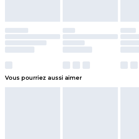
l'opercule d'hygiène est endommagé ou
endommagé.
Les chaussures et/ou vêtements doivent être non
portés, non lavés et porter leurs étiquettes
d'origine. Les chaussures doivent également être
essayées en intérieur. Les articles pour la maison,
y compris le linge de lit, les matelas, les
surmatelas et les oreillers, doivent être inutilisés
et dans leur emballage d'origine non ouvert. Ceci
Vous pourriez aussi aimer
n'affecte pas vos droits statutaires.
Cliquez
ici
pour consulter l'intégralité de notre
politique de retour.