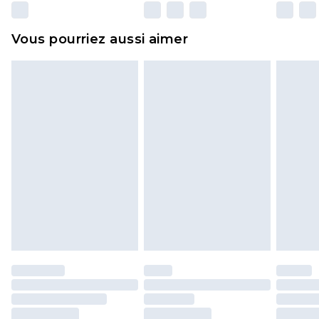
surmatelas et les oreillers, doivent être inutilisés
et dans leur emballage d'origine non ouvert. Ceci
Vous pourriez aussi aimer
n'affecte pas vos droits statutaires.
Cliquez
ici
pour consulter l'intégralité de notre
politique de retour.