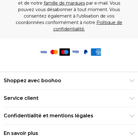
et de notre
famille de marques
par e-mail. Vous
pouvez vous désabonner à tout moment. Vous
consentez également à l'utilisation de vos
coordonnées conformément à notre
Politique de
confidentialité.
Shoppez avec boohoo
Livraison Club Premier
Service client
Guide des tailles
Retournez votre commande
PayPal
Confidentialité et mentions légales
Foire Aux Questions
Clearpay
Politique de confidentialité
Informations de livraison
En savoir plus
Klarna