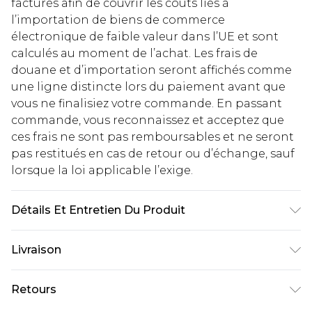
facturés afin de couvrir les coûts liés à
l’importation de biens de commerce
électronique de faible valeur dans l’UE et sont
calculés au moment de l’achat. Les frais de
douane et d’importation seront affichés comme
une ligne distincte lors du paiement avant que
vous ne finalisiez votre commande. En passant
commande, vous reconnaissez et acceptez que
ces frais ne sont pas remboursables et ne seront
pas restitués en cas de retour ou d’échange, sauf
lorsque la loi applicable l’exige.
Détails Et Entretien Du Produit
Body: 100% Polyester Machine wash. Model wears
Livraison
size 16.
Livraison standard France
€2.99
Retours
Jusqu'à 7 jours ouvrables