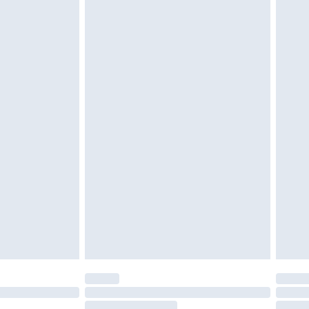
e d'hygiène est endommagé ou endommagé.
vent être non portés, non lavés et porter leurs
es doivent également être essayées en
n, y compris le linge de lit, les matelas, les
 être inutilisés et dans leur emballage d'origine
roits statutaires.
ité de notre politique de retour.