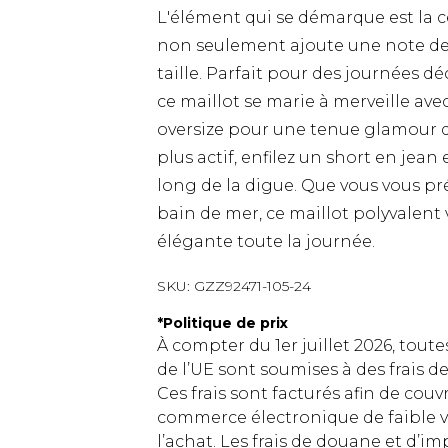
L'élément qui se démarque est la ce
non seulement ajoute une note de s
taille. Parfait pour des journées dé
ce maillot se marie à merveille avec
oversize pour une tenue glamour d
plus actif, enfilez un short en jea
long de la digue. Que vous vous pr
bain de mer, ce maillot polyvalent 
élégante toute la journée.
SKU:
GZZ92471-105-24
*
Politique de prix
À compter du 1er juillet 2026, tout
de l’UE sont soumises à des frais
Ces frais sont facturés afin de couv
commerce électronique de faible v
l’achat. Les frais de douane et d’