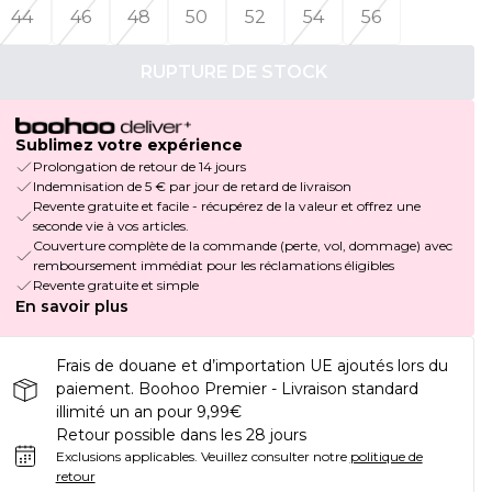
44
46
48
50
52
54
56
RUPTURE DE STOCK
Sublimez votre expérience
Prolongation de retour de 14 jours
Indemnisation de 5 € par jour de retard de livraison
Revente gratuite et facile - récupérez de la valeur et offrez une
seconde vie à vos articles.
Couverture complète de la commande (perte, vol, dommage) avec
remboursement immédiat pour les réclamations éligibles
Revente gratuite et simple
En savoir plus
Frais de douane et d’importation UE ajoutés lors du
paiement. Boohoo Premier - Livraison standard
illimité un an pour 9,99€
Retour possible dans les 28 jours
Exclusions applicables.
Veuillez consulter notre
politique de
retour