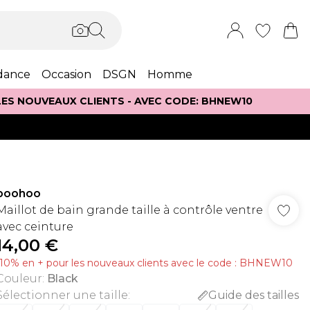
dance
Occasion
DSGN
Homme
 LES NOUVEAUX CLIENTS - AVEC CODE: BHNEW10
boohoo
Maillot de bain grande taille à contrôle ventre
avec ceinture
14,00 €
-10% en + pour les nouveaux clients avec le code : BHNEW10
Couleur
:
Black
Sélectionner une taille
:
Guide des tailles