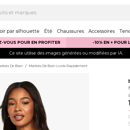
oir par silhouette
Été
Chaussures
Accessoires
Ten
Z-VOUS POUR EN PROFITER
-10% EN + POUR
Ce site utilise des images générées ou modifiées par IA.
illots De Bain
/
Maillots De Bain Livrés Rapidement