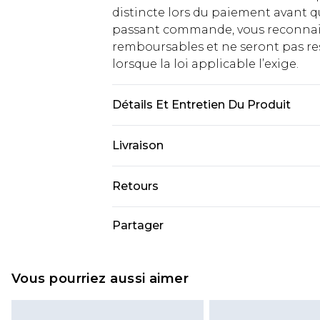
distincte lors du paiement avant q
passant commande, vous reconnaiss
remboursables et ne seront pas res
lorsque la loi applicable l’exige.
Détails Et Entretien Du Produit
85% Polyester 15% Élasthanne
Livraison
Livraison standard France
Retours
Jusqu'à 7 jours ouvrables
Un problème survient ? Vous dispos
Partager
Livraison express France
nous retourner un article.
Jusqu'à 2 jours ouvrables (command
Veuillez noter que si vous effectue
Evri Parcel Shop
demandée.
Vous pourriez aussi aimer
Jusqu'à 7 jours ouvrables
Veuillez noter que nous ne pouvon
cosmétiques, les bijoux pour piercin