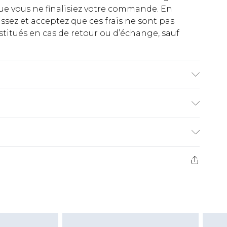
ue vous ne finalisiez votre commande. En
ez et acceptez que ces frais ne sont pas
titués en cas de retour ou d’échange, sauf
€2.99
ez de 21 jours à compter de la réception pour
€9.99
e avant 14h)
z un retour, la somme de 5.99€ vous sera
€2.99
s pas rembourser les masques tendance, les
gs, les jouets pour adultes, les maillots de