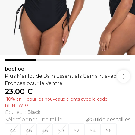
boohoo
Plus Maillot de Bain Essentials Gainant avec
Fronces pour le Ventre
23,00 €
-10% en + pour les nouveaux clients avec le code :
BHNEW10
Couleur
:
Black
Sélectionner une taille
:
Guide des tailles
44
46
48
50
52
54
56