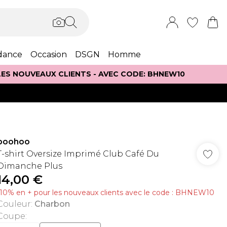
dance
Occasion
DSGN
Homme
 LES NOUVEAUX CLIENTS - AVEC CODE: BHNEW10
boohoo
T-shirt Oversize Imprimé Club Café Du
Dimanche Plus
14,00 €
-10% en + pour les nouveaux clients avec le code : BHNEW10
Couleur
:
Charbon
Coupe
: