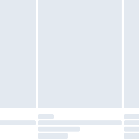
vent être non portés, non lavés et porter leurs
es doivent également être essayées en
n, y compris le linge de lit, les matelas, les
 être inutilisés et dans leur emballage d'origine
roits statutaires.
ité de notre politique de retour.