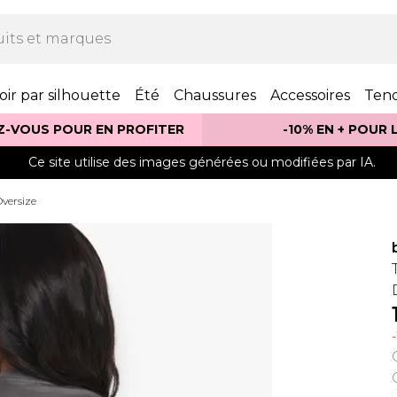
oir par silhouette
Été
Chaussures
Accessoires
Ten
Z-VOUS POUR EN PROFITER
-10% EN + POUR
Ce site utilise des images générées ou modifiées par IA.
Oversize