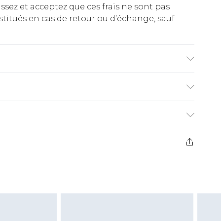
ez et acceptez que ces frais ne sont pas
titués en cas de retour ou d’échange, sauf
ble en machine. Le mannequin porte une taille
€2.99
ez de 21 jours à compter de la réception pour
€9.99
e avant 14h)
z un retour, la somme de 5.99€ vous sera
€2.99
s pas rembourser les masques tendance, les
gs, les jouets pour adultes, les maillots de
e d'hygiène est endommagé ou endommagé.