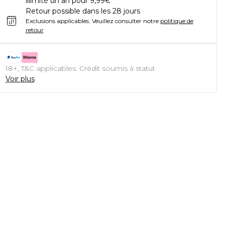
illimité un an pour 9,99€
Retour possible dans les 28 jours
Exclusions applicables.
Veuillez consulter notre
politique de
retour
18+, T&C applicables. Crédit soumis à statut
Voir plus