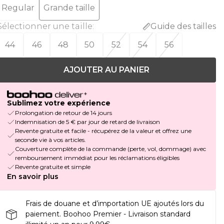
Regular
Grande taille
Sélectionner une taille
:
Guide des tailles
44
46
48
50
52
54
56
AJOUTER AU PANIER
Sublimez votre expérience
Prolongation de retour de 14 jours
Indemnisation de 5 € par jour de retard de livraison
Revente gratuite et facile - récupérez de la valeur et offrez une
seconde vie à vos articles.
Couverture complète de la commande (perte, vol, dommage) avec
remboursement immédiat pour les réclamations éligibles
Revente gratuite et simple
En savoir plus
Frais de douane et d’importation UE ajoutés lors du
paiement. Boohoo Premier - Livraison standard