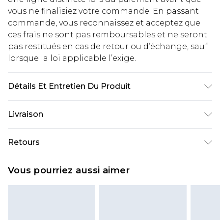
vous ne finalisiez votre commande. En passant
commande, vous reconnaissez et acceptez que
ces frais ne sont pas remboursables et ne seront
pas restitués en cas de retour ou d’échange, sauf
lorsque la loi applicable l’exige.
Détails Et Entretien Du Produit
Body: 60% Cotton, 40% Elastane Machine wash.
Livraison
Model wears size 16.
Livraison standard France
€2.99
Retours
Jusqu'à 7 jours ouvrables
Un problème survient ? Vous disposez de 21 jours
Livraison express France
€9.99
Vous pourriez aussi aimer
à compter de la réception pour nous retourner
Jusqu'à 2 jours ouvrables (commande avant
un article.
14h)
Veuillez noter que si vous effectuez un retour, la
Evri Parcel Shop
€2.99
somme de 5.99€ vous sera demandée.