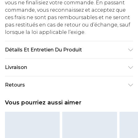
vous ne finalisiez votre commande. En passant
commande, vous reconnaissez et acceptez que
ces frais ne sont pas remboursables et ne seront
pas restitués en cas de retour ou d’échange, sauf
lorsque la loi applicable l’exige.
Détails Et Entretien Du Produit
Tissu principal et doublure : 95 % polyester, 5 %
Livraison
élasthanne. Lavage en machine. Le mannequin
porte une taille 16.
Livraison standard France
€2.99
Retours
Jusqu'à 7 jours ouvrables
Un problème survient ? Vous disposez de 21 jours
Livraison express France
€9.99
Vous pourriez aussi aimer
à compter de la réception pour nous retourner
Jusqu'à 2 jours ouvrables (commande avant
un article.
14h)
Veuillez noter que si vous effectuez un retour, la
Evri Parcel Shop
€2.99
somme de 5.99€ vous sera demandée.
Jusqu'à 7 jours ouvrables