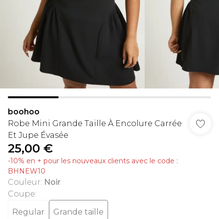
boohoo
Robe Mini Grande Taille À Encolure Carrée
Et Jupe Évasée
25,00 €
-10% en + pour les nouveaux clients avec le code :
BHNEW10
Couleur
:
Noir
Coupe
:
Regular
Grande taille