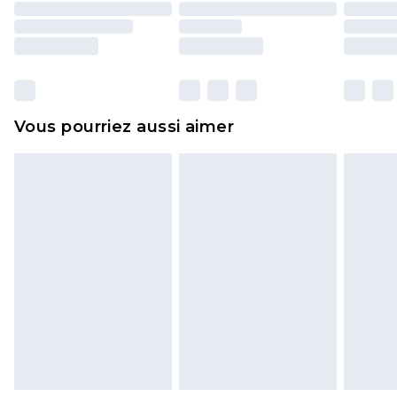
d'origine. Les chaussures doivent également être
essayées en intérieur. Les articles pour la maison,
y compris le linge de lit, les matelas, les
surmatelas et les oreillers, doivent être inutilisés
et dans leur emballage d'origine non ouvert. Ceci
Vous pourriez aussi aimer
n'affecte pas vos droits statutaires.
Cliquez
ici
pour consulter l'intégralité de notre
politique de retour.