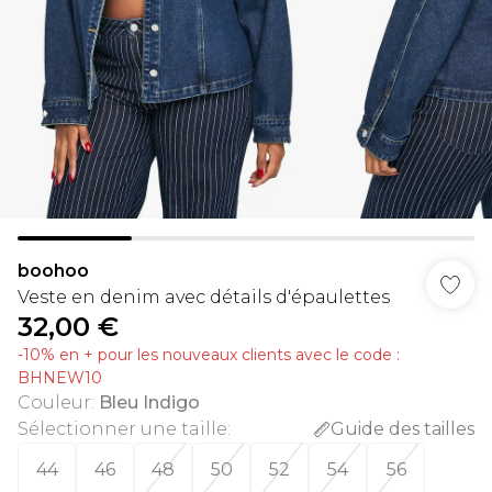
boohoo
Veste en denim avec détails d'épaulettes
32,00 €
-10% en + pour les nouveaux clients avec le code :
BHNEW10
Couleur
:
Bleu Indigo
Sélectionner une taille
:
Guide des tailles
44
46
48
50
52
54
56