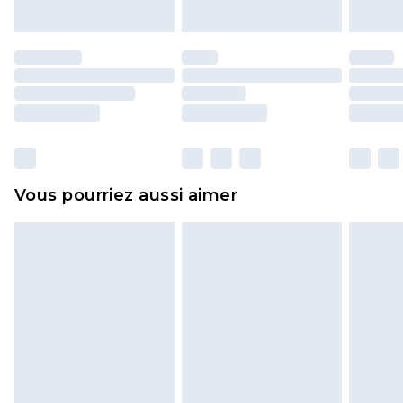
endommagé.
Les chaussures et/ou vêtements doivent être non
portés, non lavés et porter leurs étiquettes
d'origine. Les chaussures doivent également être
essayées en intérieur. Les articles pour la maison,
y compris le linge de lit, les matelas, les
surmatelas et les oreillers, doivent être inutilisés
et dans leur emballage d'origine non ouvert. Ceci
Vous pourriez aussi aimer
n'affecte pas vos droits statutaires.
Cliquez
ici
pour consulter l'intégralité de notre
politique de retour.