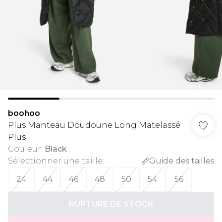
boohoo
Plus Manteau Doudoune Long Matelassé
Plus
Couleur
:
Black
Sélectionner une taille
:
Guide des tailles
24
44
46
48
50
54
56
RUPTURE DE STOCK