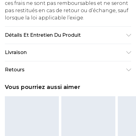
ces frais ne sont pas remboursables et ne seront
pas restitués en cas de retour ou d’échange, sauf
lorsque la loi applicable l’exige.
Détails Et Entretien Du Produit
100% COTON
Livraison
Livraison standard France
€2.99
Retours
Jusqu'à 7 jours ouvrables
Un problème survient ? Vous disposez de 21 jours
Livraison express France
€9.99
Vous pourriez aussi aimer
à compter de la réception pour nous retourner
Jusqu'à 2 jours ouvrables (commande avant
un article.
14h)
Veuillez noter que si vous effectuez un retour, la
Evri Parcel Shop
€2.99
somme de 5.99€ vous sera demandée.
Jusqu'à 7 jours ouvrables
Veuillez noter que nous ne pouvons pas
rembourser les masques tendance, les