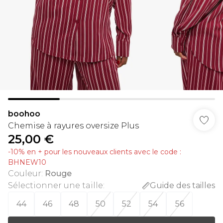
boohoo
Chemise à rayures oversize Plus
25,00 €
-10% en + pour les nouveaux clients avec le code :
BHNEW10
Couleur
:
Rouge
Sélectionner une taille
:
Guide des tailles
44
46
48
50
52
54
56