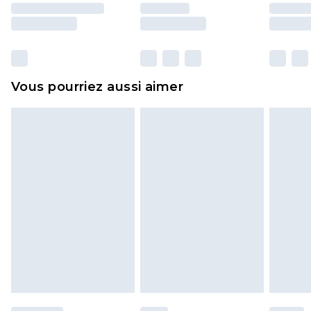
essayées en intérieur. Les articles pour la maison,
y compris le linge de lit, les matelas, les
surmatelas et les oreillers, doivent être inutilisés
et dans leur emballage d'origine non ouvert. Ceci
Vous pourriez aussi aimer
n'affecte pas vos droits statutaires.
Cliquez
ici
pour consulter l'intégralité de notre
politique de retour.