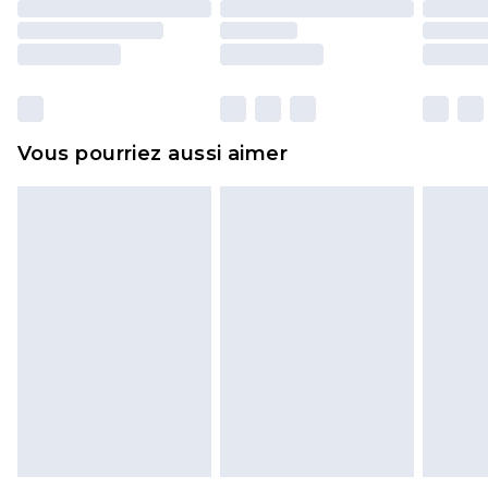
d'origine. Les chaussures doivent également être
essayées en intérieur. Les articles pour la maison,
y compris le linge de lit, les matelas, les
surmatelas et les oreillers, doivent être inutilisés
et dans leur emballage d'origine non ouvert. Ceci
Vous pourriez aussi aimer
n'affecte pas vos droits statutaires.
Cliquez
ici
pour consulter l'intégralité de notre
politique de retour.