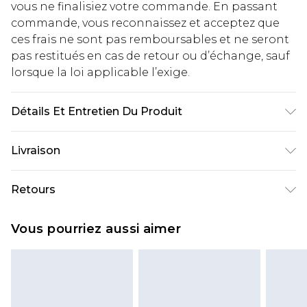
vous ne finalisiez votre commande. En passant
commande, vous reconnaissez et acceptez que
ces frais ne sont pas remboursables et ne seront
pas restitués en cas de retour ou d’échange, sauf
lorsque la loi applicable l’exige.
Détails Et Entretien Du Produit
100 % Polyester
Livraison
Livraison standard France
€2.99
Retours
Jusqu'à 7 jours ouvrables
Un problème survient ? Vous disposez de 21 jours
Livraison express France
€9.99
Vous pourriez aussi aimer
à compter de la réception pour nous retourner
Jusqu'à 2 jours ouvrables (commande avant
un article.
14h)
Veuillez noter que si vous effectuez un retour, la
Evri Parcel Shop
€2.99
somme de 5.99€ vous sera demandée.
Jusqu'à 7 jours ouvrables