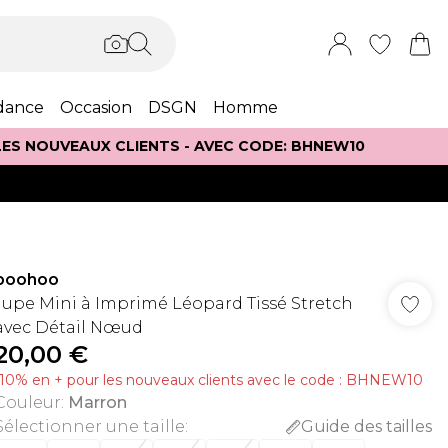
dance
Occasion
DSGN
Homme
 LES NOUVEAUX CLIENTS - AVEC CODE: BHNEW10
boohoo
Jupe Mini à Imprimé Léopard Tissé Stretch
avec Détail Nœud
20,00 €
-10% en + pour les nouveaux clients avec le code : BHNEW10
Couleur
:
Marron
Sélectionner une taille
:
Guide des tailles