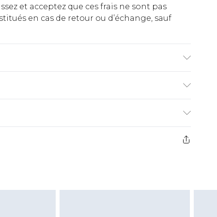
ez et acceptez que ces frais ne sont pas
titués en cas de retour ou d’échange, sauf
ASTANE. Lavable en machine. Le modèle porte
€2.99
ez de 21 jours à compter de la réception pour
€9.99
e avant 14h)
z un retour, la somme de 5.99€ vous sera
€2.99
s pas rembourser les masques tendance, les
gs, les jouets pour adultes, les maillots de
e d'hygiène est endommagé ou endommagé.