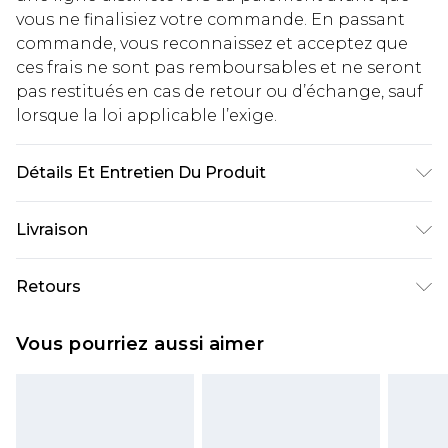
vous ne finalisiez votre commande. En passant
commande, vous reconnaissez et acceptez que
ces frais ne sont pas remboursables et ne seront
pas restitués en cas de retour ou d’échange, sauf
lorsque la loi applicable l’exige.
Détails Et Entretien Du Produit
Composition : 100% Polyester. Lavage en
Livraison
machine. Le mannequin porte une taille 16.
Livraison standard France
€2.99
Retours
Jusqu'à 7 jours ouvrables
Un problème survient ? Vous disposez de 21 jours
Livraison express France
€9.99
Vous pourriez aussi aimer
à compter de la réception pour nous retourner
Jusqu'à 2 jours ouvrables (commande avant
un article.
14h)
Veuillez noter que si vous effectuez un retour, la
Evri Parcel Shop
€2.99
somme de 5.99€ vous sera demandée.