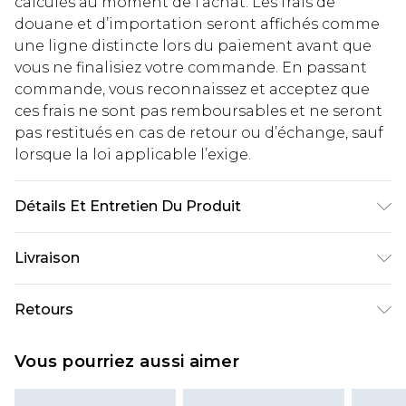
calculés au moment de l’achat. Les frais de
douane et d’importation seront affichés comme
une ligne distincte lors du paiement avant que
vous ne finalisiez votre commande. En passant
commande, vous reconnaissez et acceptez que
ces frais ne sont pas remboursables et ne seront
pas restitués en cas de retour ou d’échange, sauf
lorsque la loi applicable l’exige.
Détails Et Entretien Du Produit
Main: 65% Cotton, 33% Polyester, 2% Elastane
Livraison
Machine wash. Model wears size 16.
Livraison standard France
€2.99
Retours
Jusqu'à 7 jours ouvrables
Un problème survient ? Vous disposez de 21 jours
Livraison express France
€9.99
Vous pourriez aussi aimer
à compter de la réception pour nous retourner
Jusqu'à 2 jours ouvrables (commande avant
un article.
14h)