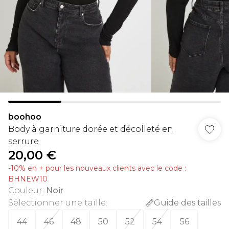
boohoo
Body à garniture dorée et décolleté en
serrure
20,00 €
-10% en + pour les nouveaux clients avec le code :
BHNEW10
Couleur
:
Noir
Sélectionner une taille
:
Guide des tailles
44
46
48
50
52
54
56