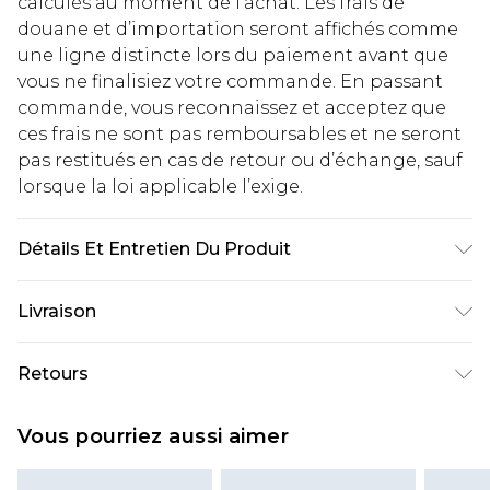
calculés au moment de l’achat. Les frais de
douane et d’importation seront affichés comme
une ligne distincte lors du paiement avant que
vous ne finalisiez votre commande. En passant
commande, vous reconnaissez et acceptez que
ces frais ne sont pas remboursables et ne seront
pas restitués en cas de retour ou d’échange, sauf
lorsque la loi applicable l’exige.
Détails Et Entretien Du Produit
95% Polyester 5% elastane. Machine Washable.
Livraison
Model Wears a Uk Size 16
Livraison standard France
€2.99
Retours
Jusqu'à 7 jours ouvrables
Un problème survient ? Vous disposez de 21 jours
Livraison express France
€9.99
Vous pourriez aussi aimer
à compter de la réception pour nous retourner
Jusqu'à 2 jours ouvrables (commande avant
un article.
14h)