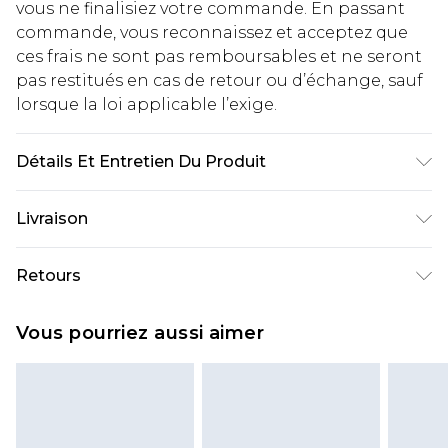
vous ne finalisiez votre commande. En passant
commande, vous reconnaissez et acceptez que
ces frais ne sont pas remboursables et ne seront
pas restitués en cas de retour ou d’échange, sauf
lorsque la loi applicable l’exige.
Détails Et Entretien Du Produit
75% Polyamide 25% Élasthanne. Lavable en
Livraison
machine. Le mannequin porte la taille UK 16.
Livraison standard France
€2.99
Retours
Jusqu'à 7 jours ouvrables
Un problème survient ? Vous disposez de 21 jours
Livraison express France
€9.99
Vous pourriez aussi aimer
à compter de la réception pour nous retourner
Jusqu'à 2 jours ouvrables (commande avant
un article.
14h)
Veuillez noter que si vous effectuez un retour, la
Evri Parcel Shop
€2.99
somme de 5.99€ vous sera demandée.
Jusqu'à 7 jours ouvrables