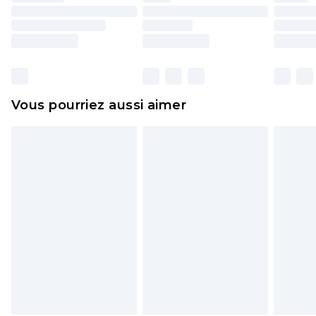
d'origine. Les chaussures doivent également être
essayées en intérieur. Les articles pour la maison,
y compris le linge de lit, les matelas, les
surmatelas et les oreillers, doivent être inutilisés
et dans leur emballage d'origine non ouvert. Ceci
Vous pourriez aussi aimer
n'affecte pas vos droits statutaires.
Cliquez
ici
pour consulter l'intégralité de notre
politique de retour.