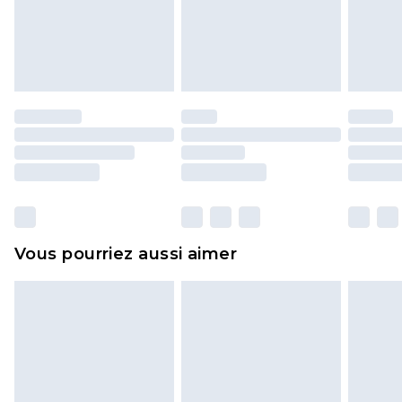
pour adultes, les maillots de bain ou la lingerie si
l'opercule d'hygiène est endommagé ou
endommagé.
Les chaussures et/ou vêtements doivent être non
portés, non lavés et porter leurs étiquettes
d'origine. Les chaussures doivent également être
essayées en intérieur. Les articles pour la maison,
y compris le linge de lit, les matelas, les
surmatelas et les oreillers, doivent être inutilisés
et dans leur emballage d'origine non ouvert. Ceci
Vous pourriez aussi aimer
n'affecte pas vos droits statutaires.
Cliquez
ici
pour consulter l'intégralité de notre
politique de retour.