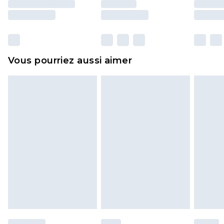
essayées en intérieur. Les articles pour la maison,
y compris le linge de lit, les matelas, les
surmatelas et les oreillers, doivent être inutilisés
et dans leur emballage d'origine non ouvert. Ceci
Vous pourriez aussi aimer
n'affecte pas vos droits statutaires.
Cliquez
ici
pour consulter l'intégralité de notre
politique de retour.