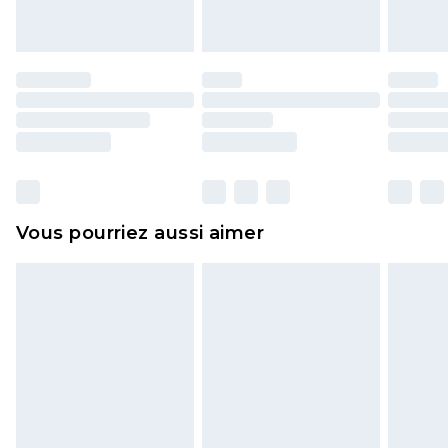
endommagé.
Les chaussures et/ou vêtements doivent être non
portés, non lavés et porter leurs étiquettes
d'origine. Les chaussures doivent également être
essayées en intérieur. Les articles pour la maison,
y compris le linge de lit, les matelas, les
surmatelas et les oreillers, doivent être inutilisés
et dans leur emballage d'origine non ouvert. Ceci
Vous pourriez aussi aimer
n'affecte pas vos droits statutaires.
Cliquez
ici
pour consulter l'intégralité de notre
politique de retour.