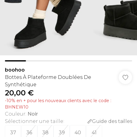
boohoo
Bottes À Plateforme Doublées De
Synthétique
20,00 €
-10% en + pour les nouveaux clients avec le code :
BHNEW10
Couleur
:
Noir
Sélectionner une taille
:
Guide des tailles
37
36
38
39
40
41