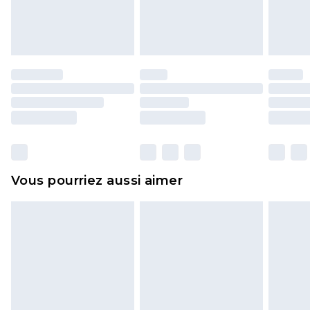
l'opercule d'hygiène est endommagé ou
endommagé.
Les chaussures et/ou vêtements doivent être non
portés, non lavés et porter leurs étiquettes
d'origine. Les chaussures doivent également être
essayées en intérieur. Les articles pour la maison,
y compris le linge de lit, les matelas, les
surmatelas et les oreillers, doivent être inutilisés
et dans leur emballage d'origine non ouvert. Ceci
Vous pourriez aussi aimer
n'affecte pas vos droits statutaires.
Cliquez
ici
pour consulter l'intégralité de notre
politique de retour.