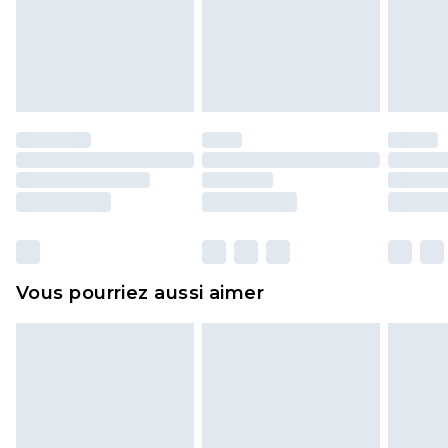
pour adultes, les maillots de bain ou la lingerie si
l'opercule d'hygiène est endommagé ou
endommagé.
Les chaussures et/ou vêtements doivent être non
portés, non lavés et porter leurs étiquettes
d'origine. Les chaussures doivent également être
essayées en intérieur. Les articles pour la maison,
y compris le linge de lit, les matelas, les
surmatelas et les oreillers, doivent être inutilisés
et dans leur emballage d'origine non ouvert. Ceci
Vous pourriez aussi aimer
n'affecte pas vos droits statutaires.
Cliquez
ici
pour consulter l'intégralité de notre
politique de retour.