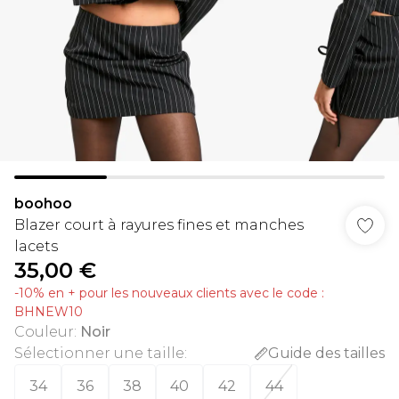
boohoo
Blazer court à rayures fines et manches
lacets
35,00 €
-10% en + pour les nouveaux clients avec le code :
BHNEW10
Couleur
:
Noir
Sélectionner une taille
:
Guide des tailles
34
36
38
40
42
44