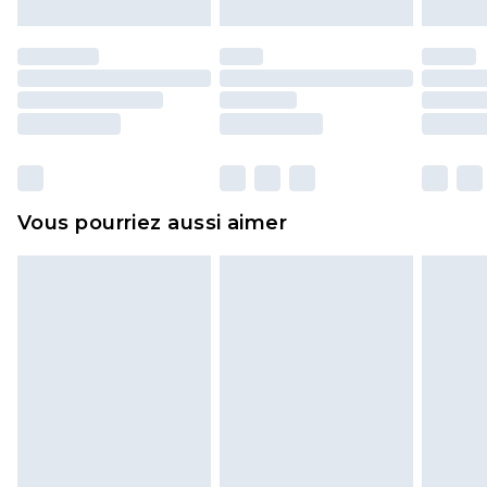
Les chaussures et/ou vêtements doivent être non
portés, non lavés et porter leurs étiquettes
d'origine. Les chaussures doivent également être
essayées en intérieur. Les articles pour la maison,
y compris le linge de lit, les matelas, les
surmatelas et les oreillers, doivent être inutilisés
et dans leur emballage d'origine non ouvert. Ceci
Vous pourriez aussi aimer
n'affecte pas vos droits statutaires.
Cliquez
ici
pour consulter l'intégralité de notre
politique de retour.