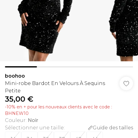
boohoo
Mini-robe Bardot En Velours À Sequins
Petite
35,00 €
-10% en + pour les nouveaux clients avec le code :
BHNEW10
Couleur
:
Noir
Sélectionner une taille
:
Guide des tailles