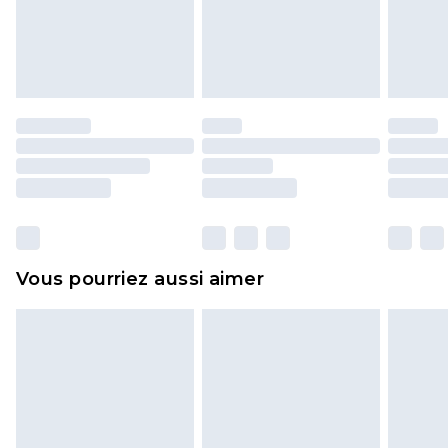
pour adultes, les maillots de bain ou la lingerie si
l'opercule d'hygiène est endommagé ou
endommagé.
Les chaussures et/ou vêtements doivent être non
portés, non lavés et porter leurs étiquettes
d'origine. Les chaussures doivent également être
essayées en intérieur. Les articles pour la maison,
y compris le linge de lit, les matelas, les
surmatelas et les oreillers, doivent être inutilisés
et dans leur emballage d'origine non ouvert. Ceci
Vous pourriez aussi aimer
n'affecte pas vos droits statutaires.
Cliquez
ici
pour consulter l'intégralité de notre
politique de retour.