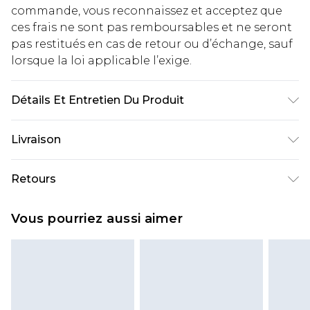
commande, vous reconnaissez et acceptez que
ces frais ne sont pas remboursables et ne seront
pas restitués en cas de retour ou d’échange, sauf
lorsque la loi applicable l’exige.
Détails Et Entretien Du Produit
100% coton
Livraison
Livraison standard France
€2.99
Retours
Jusqu'à 7 jours ouvrables
Un problème survient ? Vous disposez de 21 jours
Livraison express France
€9.99
Vous pourriez aussi aimer
à compter de la réception pour nous retourner
Jusqu'à 2 jours ouvrables (commande avant
un article.
14h)
Veuillez noter que si vous effectuez un retour, la
Evri Parcel Shop
€2.99
somme de 5.99€ vous sera demandée.
Jusqu'à 7 jours ouvrables
Veuillez noter que nous ne pouvons pas