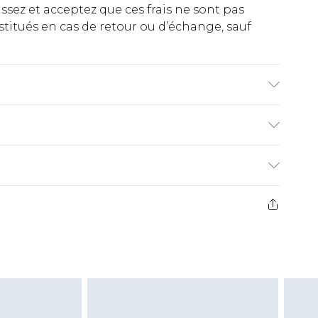
ez et acceptez que ces frais ne sont pas
titués en cas de retour ou d’échange, sauf
la taille 10.
€2.99
ez de 21 jours à compter de la réception pour
€9.99
e avant 14h)
z un retour, la somme de 5.99€ vous sera
€2.99
s pas rembourser les masques tendance, les
gs, les jouets pour adultes, les maillots de
e d'hygiène est endommagé ou endommagé.