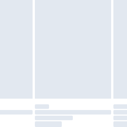
vent être non portés, non lavés et porter leurs
es doivent également être essayées en
n, y compris le linge de lit, les matelas, les
 être inutilisés et dans leur emballage d'origine
roits statutaires.
ité de notre politique de retour.