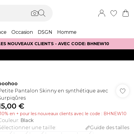
nce
Occasion
DSGN
Homme
 LES NOUVEAUX CLIENTS - AVEC CODE: BHNEW10
boohoo
Petite Pantalon Skinny en synthétique avec
Surpiqûres
15,00 €
-10% en + pour les nouveaux clients avec le code : BHNEW10
Couleur
:
Black
Sélectionner une taille
:
Guide des tailles