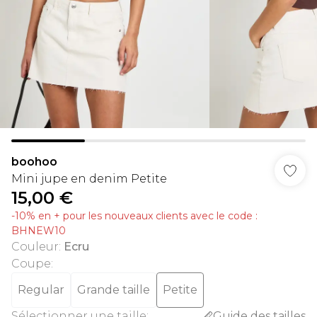
boohoo
Mini jupe en denim Petite
15,00 €
-10% en + pour les nouveaux clients avec le code :
BHNEW10
Couleur
:
Ecru
Coupe
:
Regular
Grande taille
Petite
Sélectionner une taille
:
Guide des tailles