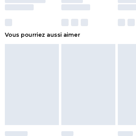
essayées en intérieur. Les articles pour la maison,
y compris le linge de lit, les matelas, les
surmatelas et les oreillers, doivent être inutilisés
et dans leur emballage d'origine non ouvert. Ceci
Vous pourriez aussi aimer
n'affecte pas vos droits statutaires.
Cliquez
ici
pour consulter l'intégralité de notre
politique de retour.