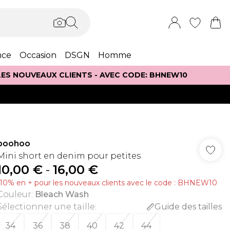
nce
Occasion
DSGN
Homme
 LES NOUVEAUX CLIENTS - AVEC CODE: BHNEW10
boohoo
Mini short en denim pour petites
10,00 €
-
16,00 €
-10% en + pour les nouveaux clients avec le code : BHNEW10
Couleur
:
Bleach Wash
Sélectionner une taille
:
Guide des tailles
34
36
38
40
42
44