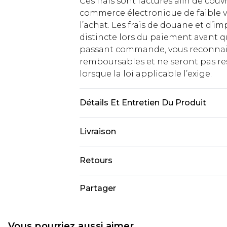
Ces frais sont facturés afin de couv
commerce électronique de faible v
l’achat. Les frais de douane et d’
distincte lors du paiement avant q
passant commande, vous reconnaiss
remboursables et ne seront pas res
lorsque la loi applicable l’exige.
Détails Et Entretien Du Produit
99 % Coton, 1 % Élasthanne. Lavab
Livraison
UK 10.
Livraison standard France
Retours
Jusqu'à 7 jours ouvrables
Un problème survient ? Vous dispos
Partager
Livraison express France
nous retourner un article.
Jusqu'à 2 jours ouvrables (command
Veuillez noter que si vous effectue
Evri Parcel Shop
demandée.
Vous pourriez aussi aimer