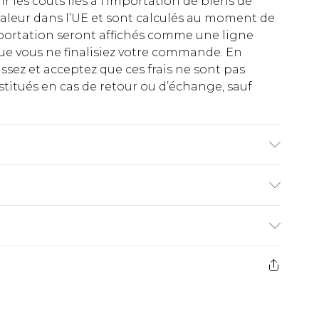
rir les coûts liés à l’importation de biens de
aleur dans l’UE et sont calculés au moment de
importation seront affichés comme une ligne
ue vous ne finalisiez votre commande. En
ez et acceptez que ces frais ne sont pas
titués en cas de retour ou d’échange, sauf
le en machine. Le mannequin porte une taille
€2.99
ez de 21 jours à compter de la réception pour
€9.99
e avant 14h)
z un retour, la somme de 5.99€ vous sera
€2.99