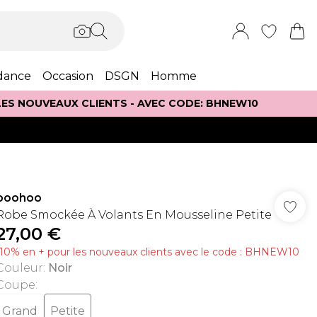
dance
Occasion
DSGN
Homme
 LES NOUVEAUX CLIENTS - AVEC CODE: BHNEW10
boohoo
Robe Smockée À Volants En Mousseline Petite
27,00 €
-10% en + pour les nouveaux clients avec le code : BHNEW10
Couleur
:
Noir
Coupe
:
Grand
Petite