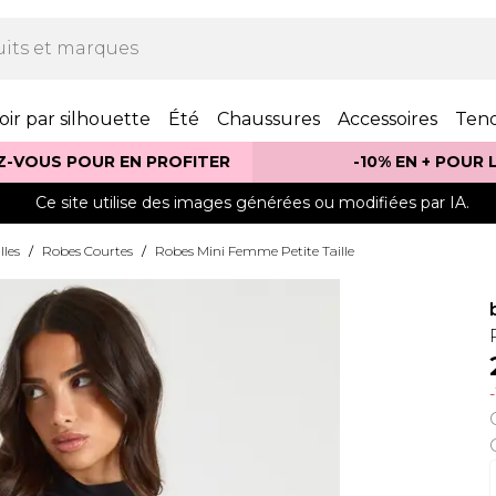
oir par silhouette
Été
Chaussures
Accessoires
Ten
Z-VOUS POUR EN PROFITER
-10% EN + POUR
Ce site utilise des images générées ou modifiées par IA.
lles
/
Robes Courtes
/
Robes Mini Femme Petite Taille