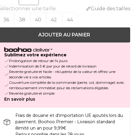
Sélectionner une taille
:
Guide des tailles
36
38
40
42
44
AJOUTER AU PANIER
Sublimez votre expérience
Prolongation de retour de 14 jours
Indemnisation de 5 € par jour de retard de livraison
Revente gratuite et facile - récupérez de la valeur et offrez une
seconde vie à vos articles.
Couverture complète de la commande (perte, vol, dommage) avec
remboursement immédiat pour les réclamations éligibles
Revente gratuite et simple
En savoir plus
Frais de douane et d’importation UE ajoutés lors du
paiement. Boohoo Premier - Livraison standard
illimité un an pour 9,99€
Retour possible dans les 28 jours