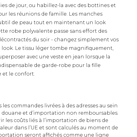
es de jour, ou habillez-la avec des bottines et
our les réunions de famille. Les manches
ubtil de peau tout en maintenant un look
te robe polyvalente passe sans effort des
écontractés du soir - changez simplement vos
e look. Le tissu léger tombe magnifiquement,
superposer avec une veste en jean lorsque la
ndispensable de garde-robe pour la fille
 et le confort.
es les commandes livrées à des adresses au sein
 de douane et d’importation non remboursables.
rir les coûts liés à l’importation de biens de
aleur dans l’UE et sont calculés au moment de
importation seront affichés comme une ligne