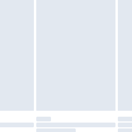
e d'hygiène est endommagé ou endommagé.
vent être non portés, non lavés et porter leurs
es doivent également être essayées en
n, y compris le linge de lit, les matelas, les
 être inutilisés et dans leur emballage d'origine
roits statutaires.
ité de notre politique de retour.