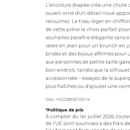
L'encolure drapée crée une chute d
ouvert orné d'un détail noué appo
retournez. Le tissu léger en chif
de cette pièce le choix parfait po
souhaitez paraître élégante sans en
veste en jean pour un brunch en jo
brides et des bijoux affirmés pour
aux personnes de petite taille gar
bon endroit, tandis que la silhouet
accessoirisée – essayez de la super
plus fraîches ou d'ajouter une cei
SKU:
HZZ28135-105-14
*
Politique de prix
À compter du 1er juillet 2026, tout
de l’UE sont soumises à des frais