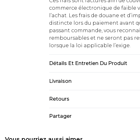
Ces frais sont facturés afin de couv
commerce électronique de faible v
l’achat. Les frais de douane et d’
distincte lors du paiement avant q
passant commande, vous reconnaiss
remboursables et ne seront pas res
lorsque la loi applicable l’exige.
Détails Et Entretien Du Produit
100% Polyester
Livraison
Livraison standard France
Retours
Jusqu'à 7 jours ouvrables
Un problème survient ? Vous dispos
Partager
Livraison express France
nous retourner un article.
Jusqu'à 2 jours ouvrables (command
Veuillez noter que si vous effectue
Evri Parcel Shop
demandée.
Vous pourriez aussi aimer