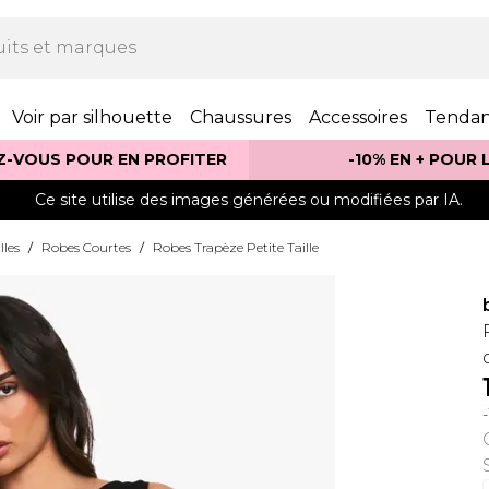
Voir par silhouette
Chaussures
Accessoires
Tenda
Z-VOUS POUR EN PROFITER
-10% EN + POUR
Ce site utilise des images générées ou modifiées par IA.
lles
/
Robes Courtes
/
Robes Trapèze Petite Taille