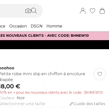
nce
Occasion
DSGN
Homme
 LES NOUVEAUX CLIENTS - AVEC CODE: BHNEW10
boohoo
Petite robe mini slip en chiffon à encolure
drapée
18,00 €
-10% en + pour les nouveaux clients avec le code : BHNEW10
Couleur
:
Noir
Sélectionner une taille
:
Guide des tailles