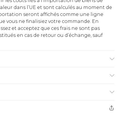
rir les coûts liés à l’importation de biens de
aleur dans l’UE et sont calculés au moment de
importation seront affichés comme une ligne
ue vous ne finalisiez votre commande. En
ez et acceptez que ces frais ne sont pas
titués en cas de retour ou d’échange, sauf
€2.99
ez de 21 jours à compter de la réception pour
€9.99
e avant 14h)
z un retour, la somme de 5.99€ vous sera
€2.99