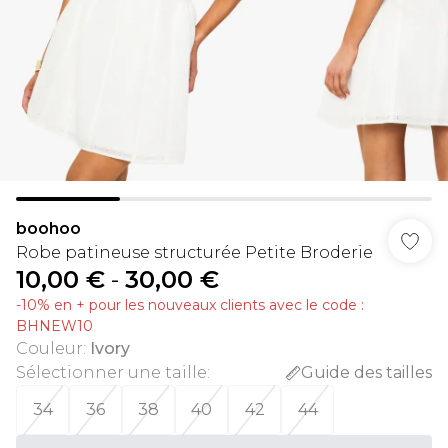
boohoo
Robe patineuse structurée Petite Broderie
10,00 €
-
30,00 €
-10% en + pour les nouveaux clients avec le code :
BHNEW10
Couleur
:
Ivory
Sélectionner une taille
:
Guide des tailles
34
36
38
40
42
44