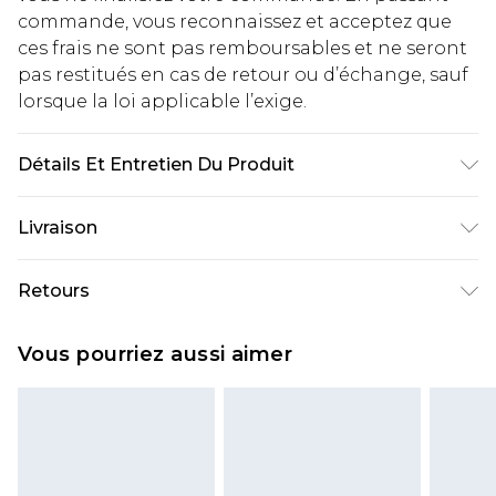
commande, vous reconnaissez et acceptez que
ces frais ne sont pas remboursables et ne seront
pas restitués en cas de retour ou d’échange, sauf
lorsque la loi applicable l’exige.
Détails Et Entretien Du Produit
92 % Polyester, 8 % Élasthanne
Livraison
Livraison standard France
€2.99
Retours
Jusqu'à 7 jours ouvrables
Un problème survient ? Vous disposez de 21 jours
Livraison express France
€9.99
Vous pourriez aussi aimer
à compter de la réception pour nous retourner
Jusqu'à 2 jours ouvrables (commande avant
un article.
14h)
Veuillez noter que si vous effectuez un retour, la
Evri Parcel Shop
€2.99
somme de 5.99€ vous sera demandée.
Jusqu'à 7 jours ouvrables
Veuillez noter que nous ne pouvons pas