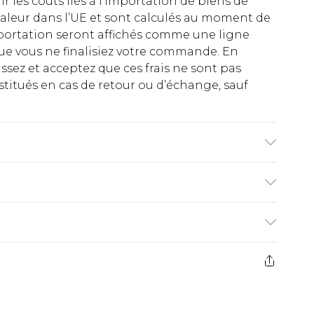
rir les coûts liés à l’importation de biens de
aleur dans l’UE et sont calculés au moment de
importation seront affichés comme une ligne
ue vous ne finalisiez votre commande. En
ez et acceptez que ces frais ne sont pas
titués en cas de retour ou d’échange, sauf
ester, 5% Élasthanne Lavage en machine. Le
€2.99
ez de 21 jours à compter de la réception pour
€9.99
e avant 14h)
z un retour, la somme de 5.99€ vous sera
€2.99