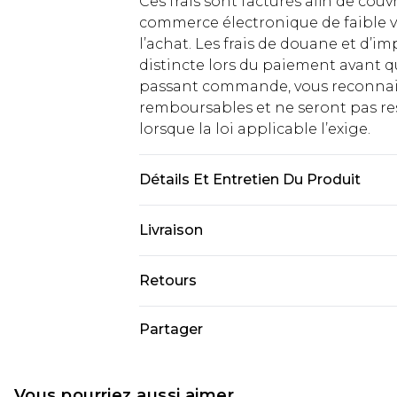
Ces frais sont facturés afin de couv
commerce électronique de faible v
l’achat. Les frais de douane et d’
distincte lors du paiement avant q
passant commande, vous reconnaiss
remboursables et ne seront pas res
lorsque la loi applicable l’exige.
Détails Et Entretien Du Produit
Composition principale : 95% Poly
Livraison
mannequin porte une taille 10.
Livraison standard France
Retours
Jusqu'à 7 jours ouvrables
Un problème survient ? Vous dispos
Partager
Livraison express France
nous retourner un article.
Jusqu'à 2 jours ouvrables (command
Veuillez noter que si vous effectue
Evri Parcel Shop
demandée.
Vous pourriez aussi aimer