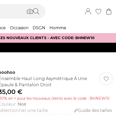
nce
Occasion
DSGN
Homme
 LES NOUVEAUX CLIENTS - AVEC CODE: BHNEW10
boohoo
Ensemble Haut Long Asymétrique À Une
Épaule & Pantalon Droit
35,00 €
-10% en + pour les nouveaux clients avec le code : BHNEW10
Couleur
:
Noir
Sélectionner une taille
:
Guide des tailles