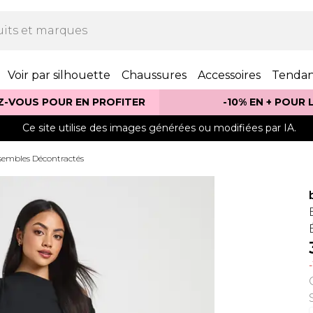
Voir par silhouette
Chaussures
Accessoires
Tenda
Z-VOUS POUR EN PROFITER
-10% EN + POUR
Ce site utilise des images générées ou modifiées par IA.
embles Décontractés