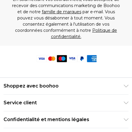
recevoir des communications marketing de Boohoo
et de notre
famille de marques
par e-mail. Vous
pouvez vous désabonner à tout moment. Vous
consentez également à l'utilisation de vos
coordonnées conformément à notre
Politique de
confidentialité.
Shoppez avec boohoo
Livraison Club Premier
Service client
Guide des tailles
Retournez votre commande
PayPal
Confidentialité et mentions légales
Foire Aux Questions
Clearpay