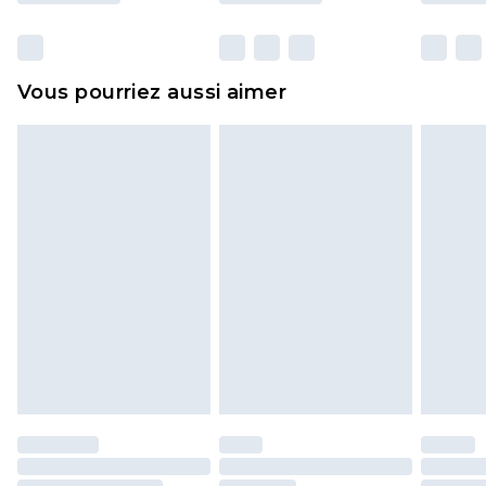
y compris le linge de lit, les matelas, les
surmatelas et les oreillers, doivent être inutilisés
et dans leur emballage d'origine non ouvert. Ceci
Vous pourriez aussi aimer
n'affecte pas vos droits statutaires.
Cliquez
ici
pour consulter l'intégralité de notre
politique de retour.