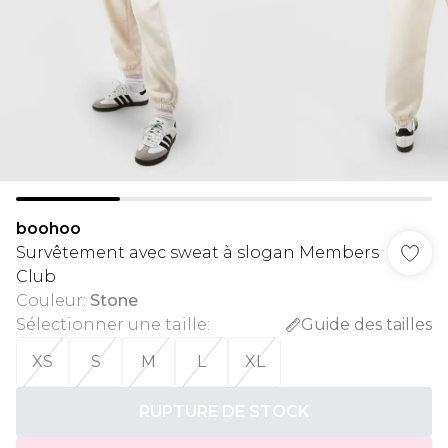
boohoo
Survêtement avec sweat à slogan Members
Club
Couleur
:
Stone
Sélectionner une taille
:
Guide des tailles
XS
S
M
L
XL
RUPTURE DE STOCK