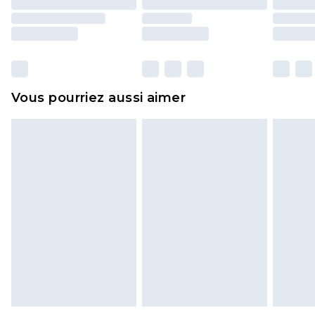
d'origine. Les chaussures doivent également être
essayées en intérieur. Les articles pour la maison,
y compris le linge de lit, les matelas, les
surmatelas et les oreillers, doivent être inutilisés
et dans leur emballage d'origine non ouvert. Ceci
Vous pourriez aussi aimer
n'affecte pas vos droits statutaires.
Cliquez
ici
pour consulter l'intégralité de notre
politique de retour.