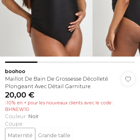
boohoo
Maillot De Bain De Grossesse Décolleté
Plongeant Avec Détail Garniture
20,00 €
-10% en + pour les nouveaux clients avec le code :
BHNEW10
Couleur
:
Noir
Coupe
:
Maternité
Grande taille