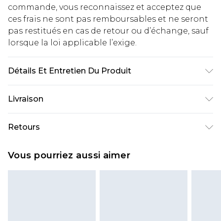
commande, vous reconnaissez et acceptez que
ces frais ne sont pas remboursables et ne seront
pas restitués en cas de retour ou d’échange, sauf
lorsque la loi applicable l’exige.
Détails Et Entretien Du Produit
100% Polyester
Livraison
Livraison standard France
€2.99
Retours
Jusqu'à 7 jours ouvrables
Un problème survient ? Vous disposez de 21 jours
Livraison express France
€9.99
Vous pourriez aussi aimer
à compter de la réception pour nous retourner
Jusqu'à 2 jours ouvrables (commande avant
un article.
14h)
Veuillez noter que si vous effectuez un retour, la
Evri Parcel Shop
€2.99
somme de 5.99€ vous sera demandée.
Jusqu'à 7 jours ouvrables
Veuillez noter que nous ne pouvons pas