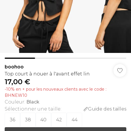
boohoo
Top court à nouer à l'avant effet lin
17,00 €
-10% en + pour les nouveaux clients avec le code :
BHNEW10
Couleur
:
Black
Sélectionner une taille
:
Guide des tailles
36
38
40
42
44