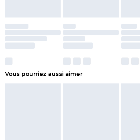
endommagé.
Les chaussures et/ou vêtements doivent être non
portés, non lavés et porter leurs étiquettes
d'origine. Les chaussures doivent également être
essayées en intérieur. Les articles pour la maison,
y compris le linge de lit, les matelas, les
surmatelas et les oreillers, doivent être inutilisés
et dans leur emballage d'origine non ouvert. Ceci
Vous pourriez aussi aimer
n'affecte pas vos droits statutaires.
Cliquez
ici
pour consulter l'intégralité de notre
politique de retour.