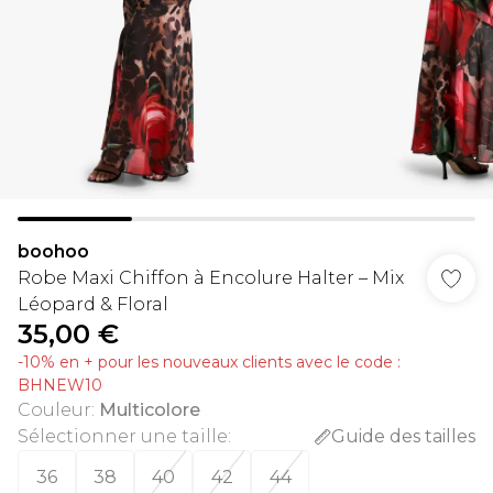
boohoo
Robe Maxi Chiffon à Encolure Halter – Mix
Léopard & Floral
35,00 €
-10% en + pour les nouveaux clients avec le code :
BHNEW10
Couleur
:
Multicolore
Sélectionner une taille
:
Guide des tailles
36
38
40
42
44