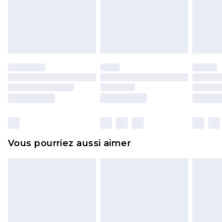
pour adultes, les maillots de bain ou la lingerie si
l'opercule d'hygiène est endommagé ou
endommagé.
Les chaussures et/ou vêtements doivent être non
portés, non lavés et porter leurs étiquettes
d'origine. Les chaussures doivent également être
essayées en intérieur. Les articles pour la maison,
y compris le linge de lit, les matelas, les
surmatelas et les oreillers, doivent être inutilisés
et dans leur emballage d'origine non ouvert. Ceci
Vous pourriez aussi aimer
n'affecte pas vos droits statutaires.
Cliquez
ici
pour consulter l'intégralité de notre
politique de retour.