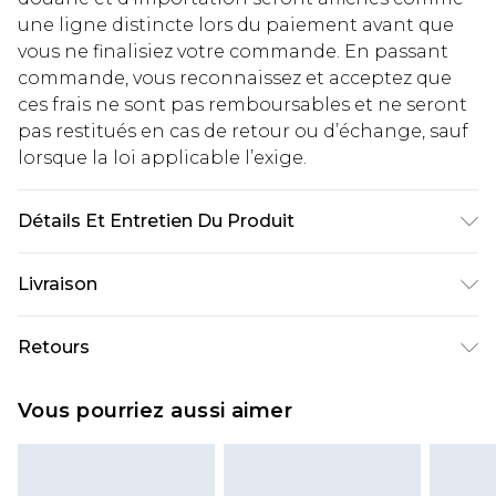
une ligne distincte lors du paiement avant que
vous ne finalisiez votre commande. En passant
commande, vous reconnaissez et acceptez que
ces frais ne sont pas remboursables et ne seront
pas restitués en cas de retour ou d’échange, sauf
lorsque la loi applicable l’exige.
Détails Et Entretien Du Produit
Principal : 100% Coton, Garniture : 80% Polyester,
Livraison
20% Coton Lavage en machine à 30°C cycle
synthétique, ne pas blanchir, ne pas sécher en
Livraison standard France
€2.99
Retours
machine, repasser à basse température, ne pas
Jusqu'à 7 jours ouvrables
nettoyer à sec, laver avec des couleurs similaires,
Un problème survient ? Vous disposez de 21 jours
Livraison express France
€9.99
Vous pourriez aussi aimer
laver à l'envers, repasser sur l'envers Le
à compter de la réception pour nous retourner
Jusqu'à 2 jours ouvrables (commande avant
mannequin porte : Taille 10
un article.
14h)
Veuillez noter que si vous effectuez un retour, la