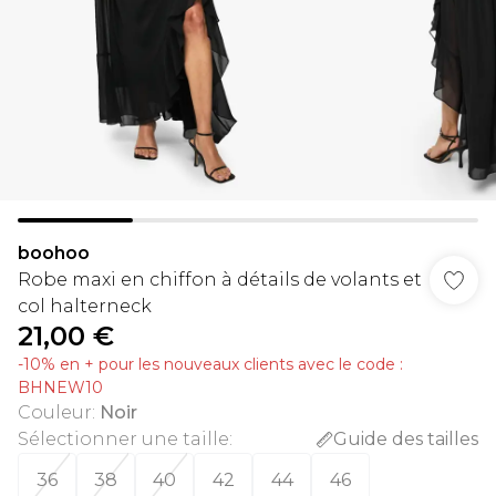
boohoo
Robe maxi en chiffon à détails de volants et
col halterneck
21,00 €
-10% en + pour les nouveaux clients avec le code :
BHNEW10
Couleur
:
Noir
Sélectionner une taille
:
Guide des tailles
36
38
40
42
44
46