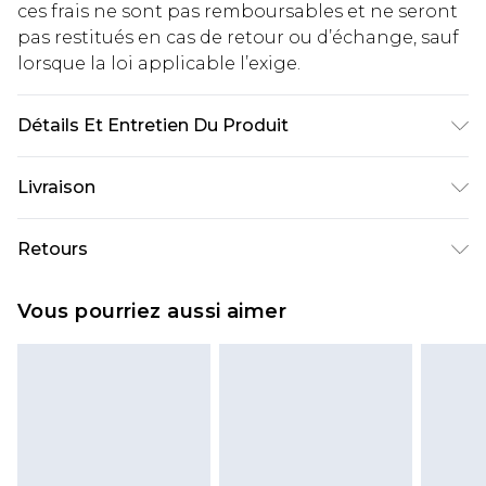
ces frais ne sont pas remboursables et ne seront
pas restitués en cas de retour ou d’échange, sauf
lorsque la loi applicable l’exige.
Détails Et Entretien Du Produit
100% Polyester
Livraison
Livraison standard France
€2.99
Retours
Jusqu'à 7 jours ouvrables
Un problème survient ? Vous disposez de 21 jours
Livraison express France
€9.99
Vous pourriez aussi aimer
à compter de la réception pour nous retourner
Jusqu'à 2 jours ouvrables (commande avant
un article.
14h)
Veuillez noter que si vous effectuez un retour, la
Evri Parcel Shop
€2.99
somme de 5.99€ vous sera demandée.
Jusqu'à 7 jours ouvrables
Veuillez noter que nous ne pouvons pas
rembourser les masques tendance, les