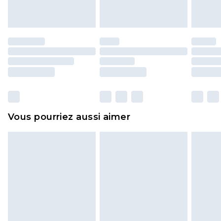
endommagé.
Les chaussures et/ou vêtements doivent être non
portés, non lavés et porter leurs étiquettes
d'origine. Les chaussures doivent également être
essayées en intérieur. Les articles pour la maison,
y compris le linge de lit, les matelas, les
surmatelas et les oreillers, doivent être inutilisés
et dans leur emballage d'origine non ouvert. Ceci
Vous pourriez aussi aimer
n'affecte pas vos droits statutaires.
Cliquez
ici
pour consulter l'intégralité de notre
politique de retour.