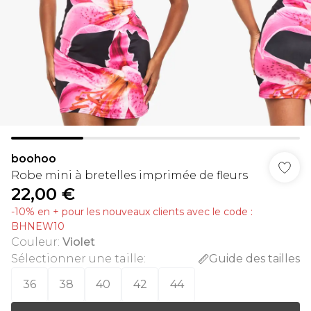
boohoo
Robe mini à bretelles imprimée de fleurs
22,00 €
-10% en + pour les nouveaux clients avec le code :
BHNEW10
Couleur
:
Violet
Sélectionner une taille
:
Guide des tailles
36
38
40
42
44