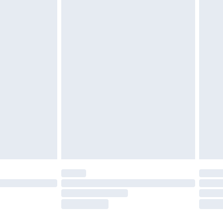
es doivent également être essayées en
n, y compris le linge de lit, les matelas, les
 être inutilisés et dans leur emballage d'origine
roits statutaires.
ité de notre politique de retour.