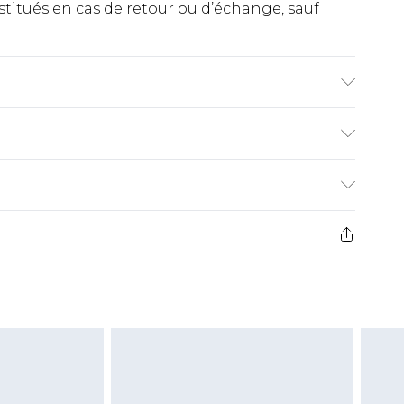
titués en cas de retour ou d’échange, sauf
€2.99
ez de 21 jours à compter de la réception pour
€9.99
e avant 14h)
z un retour, la somme de 5.99€ vous sera
€2.99
s pas rembourser les masques tendance, les
gs, les jouets pour adultes, les maillots de
e d'hygiène est endommagé ou endommagé.
vent être non portés, non lavés et porter leurs