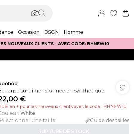
dance
Occasion
DSGN
Homme
 LES NOUVEAUX CLIENTS - AVEC CODE: BHNEW10
boohoo
Écharpe surdimensionnée en synthétique
22,00 €
-10% en + pour les nouveaux clients avec le code : BHNEW10
Couleur
:
White
Sélectionner une taille
:
Guide des tailles
RUPTURE DE STOCK