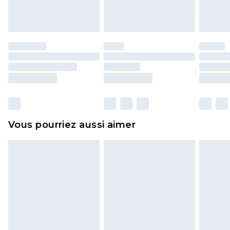
l'opercule d'hygiène est endommagé ou
endommagé.
Les chaussures et/ou vêtements doivent être non
portés, non lavés et porter leurs étiquettes
d'origine. Les chaussures doivent également être
essayées en intérieur. Les articles pour la maison,
y compris le linge de lit, les matelas, les
surmatelas et les oreillers, doivent être inutilisés
et dans leur emballage d'origine non ouvert. Ceci
Vous pourriez aussi aimer
n'affecte pas vos droits statutaires.
Cliquez
ici
pour consulter l'intégralité de notre
politique de retour.