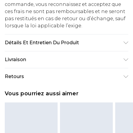
commande, vous reconnaissez et acceptez que
ces frais ne sont pas remboursables et ne seront
pas restitués en cas de retour ou d’échange, sauf
lorsque la loi applicable l’exige.
Détails Et Entretien Du Produit
60% COTON 40% POLYESTER. Lavable en
Livraison
machine. Mannequin porte la taille UK 16.
Livraison standard France
€2.99
Retours
Jusqu'à 7 jours ouvrables
Un problème survient ? Vous disposez de 21 jours
Livraison express France
€9.99
Vous pourriez aussi aimer
à compter de la réception pour nous retourner
Jusqu'à 2 jours ouvrables (commande avant
un article.
14h)
Veuillez noter que si vous effectuez un retour, la
Evri Parcel Shop
€2.99
somme de 5.99€ vous sera demandée.
Jusqu'à 7 jours ouvrables
Veuillez noter que nous ne pouvons pas