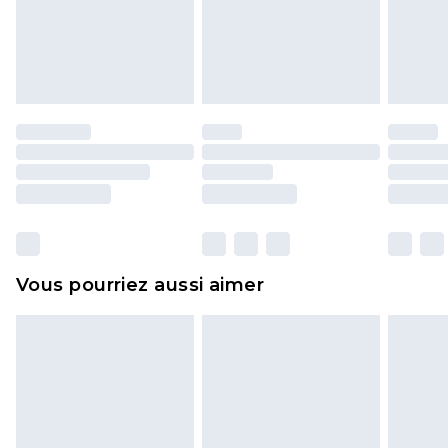
pour adultes, les maillots de bain ou la lingerie si
l'opercule d'hygiène est endommagé ou
endommagé.
Les chaussures et/ou vêtements doivent être non
portés, non lavés et porter leurs étiquettes
d'origine. Les chaussures doivent également être
essayées en intérieur. Les articles pour la maison,
y compris le linge de lit, les matelas, les
surmatelas et les oreillers, doivent être inutilisés
et dans leur emballage d'origine non ouvert. Ceci
Vous pourriez aussi aimer
n'affecte pas vos droits statutaires.
Cliquez
ici
pour consulter l'intégralité de notre
politique de retour.